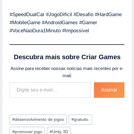
#SpeedDualCar #JogoDificil #Desafio #HardGame
#MobileGame #AndroidGames #Gamer
#VoceNaoDura1Minuto #Impossivel
Descubra mais sobre Criar Games
Assine para receber nossas notícias mais recentes por e-
mail.
Digite seu e-mail…
Assinar
Tags
#
desenvolvimento de jogos
#
gratuito.
do
#
promover jogo
#
Unity 3D
Post: