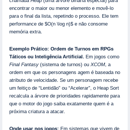
chamada
Heap
(uma árvore binária especial) para
encontrar o maior ou menor elemento e movê-lo
para o final da lista, repetindo o processo. Ele tem
performance de $O(n \log n)$ e não consome
memória extra.
Exemplo Prático:
Ordem de Turnos em RPGs
Táticos ou Inteligência Artificial.
Em jogos como
Final Fantasy
(sistema de turnos) ou
XCOM
, a
ordem em que os personagens agem é baseada no
atributo de velocidade. Se um personagem recebe
um feitiço de “Lentidão” ou “Acelerar”, o Heap Sort
recalcula a árvore de prioridades rapidamente para
que o motor do jogo saiba exatamente quem é a
próxima criatura a atacar.
Onde usar nos jogos:
Em sistemas que vivem de