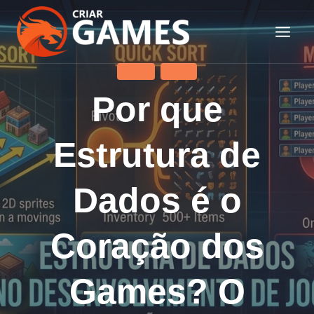
Pular
para
o
Conteúdo
GAMES
JOGOS
Por que
Estrutura de
Dados é o
Coração dos
Games? O