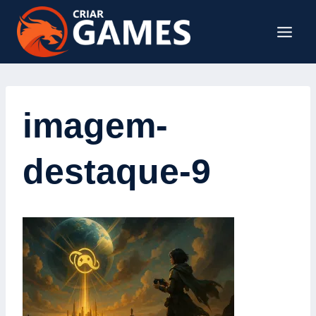
Pular
para
o
Conteúdo
imagem-
destaque-9