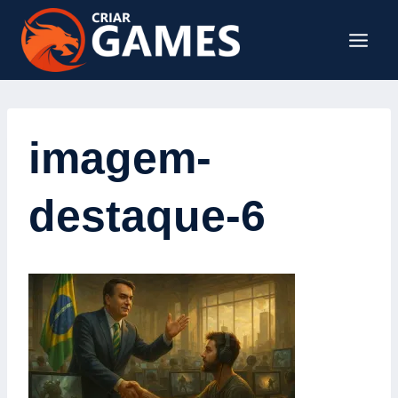
Pular
para
o
Conteúdo
imagem-
destaque-6