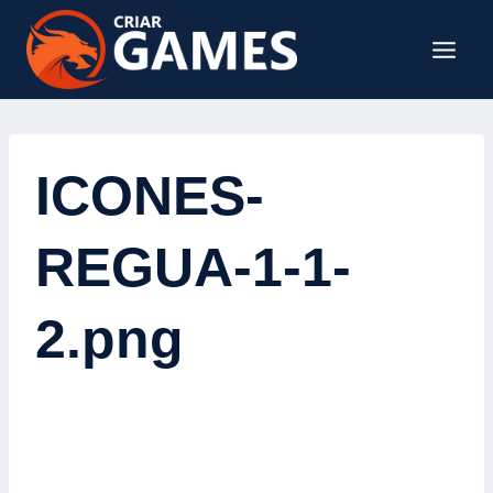
Pular
para
o
Conteúdo
ICONES-
REGUA-1-1-
2.png